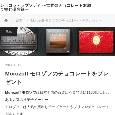
ショコラ・ラプソディ 〜世界のチョコレートお取
り寄せ備忘録〜
ホーム
日本
Morozoff モロゾフのチョコレートをプレゼント
日本
2017.11.19
Morozoff モロゾフのチョコレートをプレ
ゼント
Morozoff モロゾフ
は日本全国の百貨店や専門店に1100店以上も
ある人気の洋菓子メーカー。
モロゾフには人気の窯出しチーズケーキやプリンやチョコレート
があります。